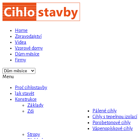
Home
Zpravodajství
Videa
Vzorové domy
Dům měsíce
Firmy
Menu
Proč cihlostavby
Jak stavět
Konstrukce
Základy
Pálené cihly
Zdi
Cihly s tepelnou izolací
Porobetonové cihly
Vápenopískové cihly
Stropy