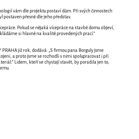
ologií vám dle projektu postaví dům. Při svých činnostech
l postaven přesně dle jeho představ.
cepráce. Pokud se nějaká vícepráce na stavbě domu objeví,
ládáme si hlavně na kvalitě provedených prací.“
Y PRAHA již rok, dodává: „S firmou pana Borguly jsme
eni, a proto jsme se rozhodli s nimi spolupracovat i při
riál.“ Lidem, kteří se chystají stavět, by poradila jen to,
firmu.