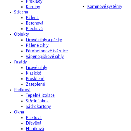
Překlady
Komínové systémy
Komíny
Střecha
Pálená
Betonová
Plechová
Objekty
Lícové cihly a pásky
Pálené cihly
Pórobetonové tvárnice
Vápenopískové cihly
Fasády
Lícové cihly
Klasické
Prosklené
Zateplené
Podkroví
Tepelné izolace
Střešní okna
Sádrokartony
Okna
Plastová
Dřevěná
Hliníková