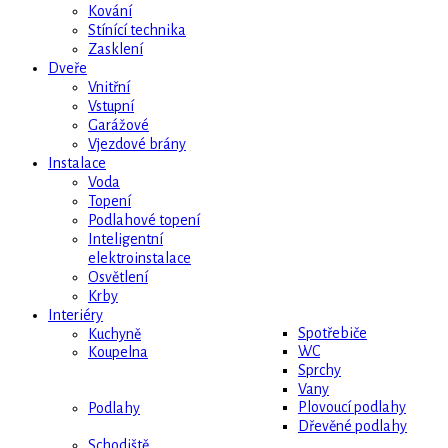
Kování
Stínící technika
Zasklení
Dveře
Vnitřní
Vstupní
Garážové
Vjezdové brány
Instalace
Voda
Topení
Podlahové topení
Inteligentní
elektroinstalace
Osvětlení
Krby
Interiéry
Spotřebiče
Kuchyně
WC
Koupelna
Sprchy
Vany
Plovoucí podlahy
Podlahy
Dřevěné podlahy
Schodiště