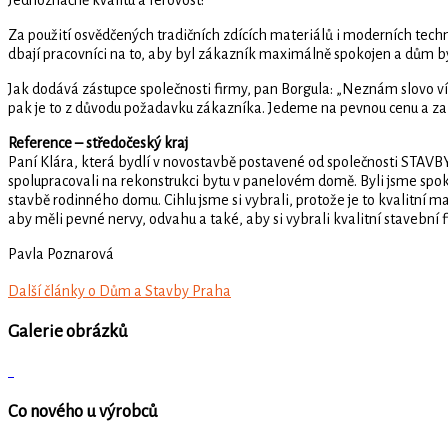
Za použití osvědčených tradičních zdících materiálů i moderních techn
dbají pracovníci na to, aby byl zákazník maximálně spokojen a dům by
Jak dodává zástupce společnosti firmy, pan Borgula: „Neznám slovo ví
pak je to z důvodu požadavku zákazníka. Jedeme na pevnou cenu a zak
Reference – středočeský kraj
Paní Klára, která bydlí v novostavbě postavené od společnosti STAVB
spolupracovali na rekonstrukci bytu v panelovém domě. Byli jsme spokoj
stavbě rodinného domu. Cihlu jsme si vybrali, protože je to kvalitní mate
aby měli pevné nervy, odvahu a také, aby si vybrali kvalitní stavební 
Pavla Poznarová
Další články o Dům a Stavby Praha
Galerie obrázků
Co nového u výrobců