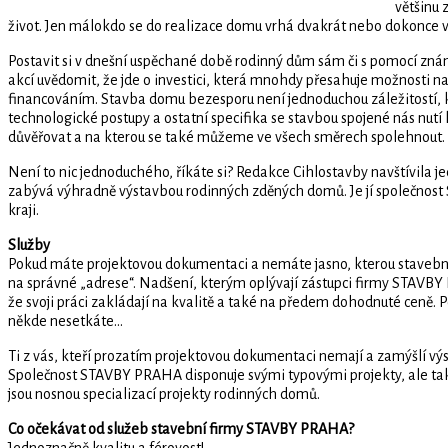
většinu 
život. Jen málokdo se do realizace domu vrhá dvakrát nebo dokonce víc
Postavit si v dnešní uspěchané době rodinný dům sám či s pomocí známý
akcí uvědomit, že jde o investici, která mnohdy přesahuje možnosti naš
financováním. Stavba domu bezesporu není jednoduchou záležitostí,
technologické postupy a ostatní specifika se stavbou spojené nás nut
důvěřovat a na kterou se také můžeme ve všech směrech spolehnout.
Není to nic jednoduchého, říkáte si? Redakce Cihlostavby navštívila j
zabývá výhradně výstavbou rodinných zděných domů. Je jí společno
kraji.
Služby
Pokud máte projektovou dokumentaci a nemáte jasno, kterou stavební 
na správné „adrese“. Nadšení, kterým oplývají zástupci firmy STAVBY P
že svoji práci zakládají na kvalitě a také na předem dohodnuté ceně. 
někde nesetkáte...
Ti z vás, kteří prozatím projektovou dokumentaci nemají a zamýšlí v
Společnost STAVBY PRAHA disponuje svými typovými projekty, ale také
jsou nosnou specializací projekty rodinných domů.
Co očekávat od služeb stavební firmy STAVBY PRAHA?
Jednoznačně kvalitu a férovost!