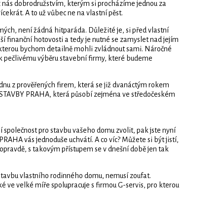
z nás dobrodružstvím, kterým si procházíme jednou za
ekrát. A to už vůbec ne na vlastní pěst.
ch, není žádná hitparáda. Důležité je, si před vlastní
í finanční hotovosti a tedy je nutné se zamyslet nad jejím
 kterou bychom detailně mohli zvládnout sami. Náročné
í k pečlivému výběru stavební firmy, které budeme
ednu z prověřených firem, která se již dvanáctým rokem
st STAVBY PRAHA, která působí zejména ve středočeském
společnost pro stavbu vašeho domu zvolit, pak jste nyní
RAHA vás jednoduše uchvátí. A co víc? Můžete si být jistí,
Popravdě, s takovým přístupem se v dnešní době jen tak
ýstavbu vlastního rodinného domu, nemusí zoufat.
 ve velké míře spolupracuje s firmou G-servis, pro kterou