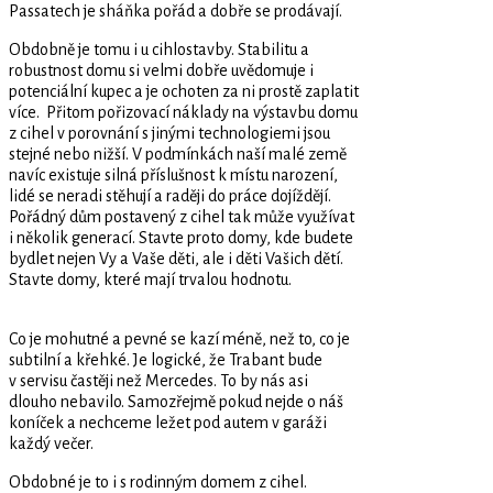
Passatech je sháňka pořád a dobře se prodávají.
Obdobně je tomu i u cihlostavby. Stabilitu a
robustnost domu si velmi dobře uvědomuje i
potenciální kupec a je ochoten za ni prostě zaplatit
více. Přitom pořizovací náklady na výstavbu domu
z cihel v porovnání s jinými technologiemi jsou
stejné nebo nižší. V podmínkách naší malé země
navíc existuje silná příslušnost k místu narození,
lidé se neradi stěhují a raději do práce dojíždějí.
Pořádný dům postavený z cihel tak může využívat
i několik generací. Stavte proto domy, kde budete
bydlet nejen Vy a Vaše děti, ale i děti Vašich dětí.
Stavte domy, které mají trvalou hodnotu.
Co je mohutné a pevné se kazí méně, než to, co je
subtilní a křehké. Je logické, že Trabant bude
v servisu častěji než Mercedes. To by nás asi
dlouho nebavilo. Samozřejmě pokud nejde o náš
koníček a nechceme ležet pod autem v garáži
každý večer.
Obdobné je to i s rodinným domem z cihel.