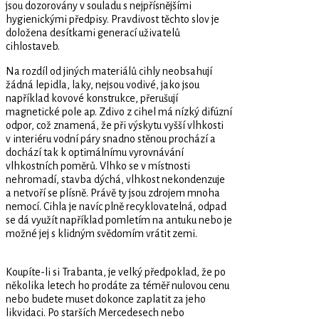
jsou dozorovány v souladu s nejpřísnějšími
hygienickými předpisy. Pravdivost těchto slov je
doložena desítkami generací uživatelů
cihlostaveb.
Na rozdíl od jiných materiálů cihly neobsahují
žádná lepidla, laky, nejsou vodivé, jako jsou
například kovové konstrukce, přerušují
magnetické pole ap. Zdivo z cihel má nízký difúzní
odpor, což znamená, že při výskytu vyšší vlhkosti
v interiéru vodní páry snadno stěnou prochází a
dochází tak k optimálnímu vyrovnávání
vlhkostních poměrů. Vlhko se v místnosti
nehromadí, stavba dýchá, vlhkost nekondenzuje
a netvoří se plísně. Právě ty jsou zdrojem mnoha
nemocí. Cihla je navíc plně recyklovatelná, odpad
se dá využít například pomletím na antuku nebo je
možné jej s klidným svědomím vrátit zemi.
Koupíte-li si Trabanta, je velký předpoklad, že po
několika letech ho prodáte za téměř nulovou cenu
nebo budete muset dokonce zaplatit za jeho
likvidaci. Po starších Mercedesech nebo