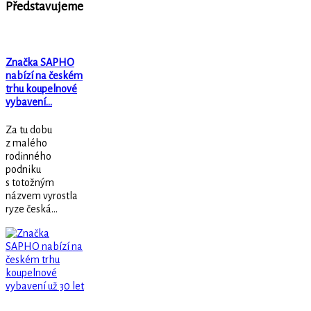
Představujeme
Značka SAPHO
nabízí na českém
trhu koupelnové
vybavení…
Za tu dobu
z malého
rodinného
podniku
s totožným
názvem vyrostla
ryze česká...