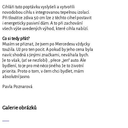
Cihláři tuto poptávku vyslyšeli a vytvořili
novodobou cihlu s integrovanou tepelnou izolací.
Při tloušťce zdiva 50 cm lze z těchto cihel postavit
i energeticky pasivní dům. A to při zachování
všech výše uvedených výhod, které cihla nabízí.
Co si tedy přát?
Musím se přiznat, že jsem po Mercedesu vždycky
toužila. Už pro ten pocit. A pokud by jeho cena byla
navíc shodná s jinými značkami, neváhala bych.
Je to však, (ať se nezlobí) , přece „jen“ auto. Ale
bydlení, to je pro mě něco jiného. Je to životní
priorita. Proto o tom, v čem chci bydlet, mám
absolutní jasno.
Pavla Poznarová
Galerie obrázků