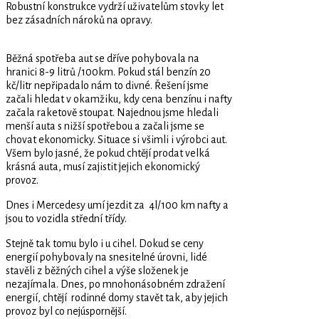
Robustní konstrukce vydrží uživatelům stovky let
bez zásadních nároků na opravy.
Běžná spotřeba aut se dříve pohybovala na
hranici 8-9 litrů /100km. Pokud stál benzín 20
kč/litr nepřipadalo nám to divné. Řešení jsme
začali hledat v okamžiku, kdy cena benzínu i nafty
začala raketově stoupat. Najednou jsme hledali
menší auta s nižší spotřebou a začali jsme se
chovat ekonomicky. Situace si všimli i výrobci aut.
Všem bylo jasné, že pokud chtějí prodat velká
krásná auta, musí zajistit jejich ekonomický
provoz.
Dnes i Mercedesy umí jezdit za 4l/100 km nafty a
jsou to vozidla střední třídy.
Stejně tak tomu bylo i u cihel. Dokud se ceny
energií pohybovaly na snesitelné úrovni, lidé
stavěli z běžných cihel a výše složenek je
nezajímala. Dnes, po mnohonásobném zdražení
energií, chtějí rodinné domy stavět tak, aby jejich
provoz byl co nejúspornější.