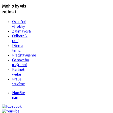
Mohlo by vás
zajímat
Oceněné
výrobky
Zajímavosti
Odborník
radí
Dům a
téma
Představujeme
Co nového
u výrobců
Partneři
webu
Právě
stavíme
Napište
nám