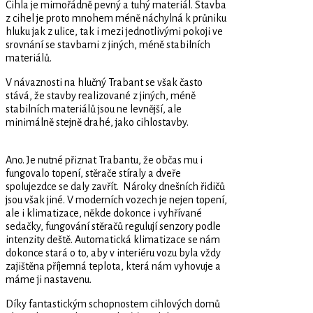
Cihla je mimořádně pevný a tuhý materiál. Stavba
z cihel je proto mnohem méně náchylná k průniku
hluku jak z ulice, tak i mezi jednotlivými pokoji ve
srovnání se stavbami z jiných, méně stabilních
materiálů.
V návaznosti na hlučný Trabant se však často
stává, že stavby realizované z jiných, méně
stabilních materiálů jsou ne levnější, ale
minimálně stejně drahé, jako cihlostavby.
Ano. Je nutné přiznat Trabantu, že občas mu i
fungovalo topení, stěrače stíraly a dveře
spolujezdce se daly zavřít. Nároky dnešních řidičů
jsou však jiné. V moderních vozech je nejen topení,
ale i klimatizace, někde dokonce i vyhřívané
sedačky, fungování stěračů regulují senzory podle
intenzity deště. Automatická klimatizace se nám
dokonce stará o to, aby v interiéru vozu byla vždy
zajištěna příjemná teplota, která nám vyhovuje a
máme ji nastavenu.
Díky fantastickým schopnostem cihlových domů