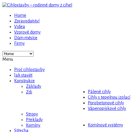
Home
Zpravodajství
Videa
Vzorové domy
Dům měsíce
Firmy
Menu
Proč cihlostavby
Jak stavět
Konstrukce
Základy
Pálené cihly
Zdi
Cihly s tepelnou izolací
Porobetonové cihly
Vápenopískové cihly
Stropy
Překlady
Komínové systémy
Komíny
Střecha