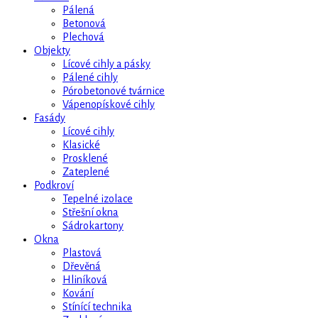
Pálená
Betonová
Plechová
Objekty
Lícové cihly a pásky
Pálené cihly
Pórobetonové tvárnice
Vápenopískové cihly
Fasády
Lícové cihly
Klasické
Prosklené
Zateplené
Podkroví
Tepelné izolace
Střešní okna
Sádrokartony
Okna
Plastová
Dřevěná
Hliníková
Kování
Stínící technika