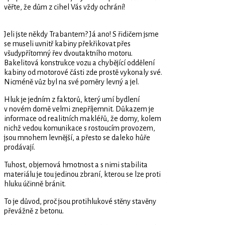
věřte, že dům z cihel Vás vždy ochrání!
Jeli jste někdy Trabantem? Já ano! S řidičem jsme
se museli uvnitř kabiny překřikovat přes
všudypřítomný řev dvoutaktního motoru.
Bakelitová konstrukce vozu a chybějící oddělení
kabiny od motorové části zde prostě vykonaly své.
Nicméně vůz byl na své poměry levný a jel.
Hluk je jedním z faktorů, který umí bydlení
v novém domě velmi znepříjemnit. Důkazem je
informace od realitních makléřů, že domy, kolem
nichž vedou komunikace s rostoucím provozem,
jsou mnohem levnější, a přesto se daleko hůře
prodávají.
Tuhost, objemová hmotnost a s nimi stabilita
materiálu je tou jedinou zbraní, kterou se lze proti
hluku účinně bránit.
To je důvod, proč jsou protihlukové stěny stavěny
převážně z betonu.