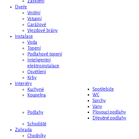
Zasklení
Dveře
Vnitřní
Vstupní
Garážové
Vjezdové brány
Instalace
Voda
Topení
Podlahové topení
Inteligentní
elektroinstalace
Osvětlení
Krby
Interiéry
Spotřebiče
Kuchyně
WC
Koupelna
Sprchy
Vany
Plovoucí podlahy
Podlahy
Dřevěné podlahy
Schodiště
Zahrada
Chodníky