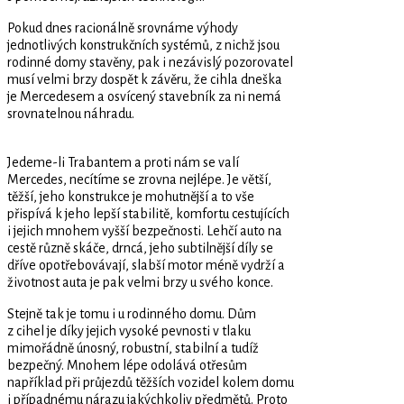
Pokud dnes racionálně srovnáme výhody
jednotlivých konstrukčních systémů, z nichž jsou
rodinné domy stavěny, pak i nezávislý pozorovatel
musí velmi brzy dospět k závěru, že cihla dneška
je Mercedesem a osvícený stavebník za ni nemá
srovnatelnou náhradu.
Jedeme-li Trabantem a proti nám se valí
Mercedes, necítíme se zrovna nejlépe. Je větší,
těžší, jeho konstrukce je mohutnější a to vše
přispívá k jeho lepší stabilitě, komfortu cestujících
i jejich mnohem vyšší bezpečnosti. Lehčí auto na
cestě různě skáče, drncá, jeho subtilnější díly se
dříve opotřebovávají, slabší motor méně vydrží a
životnost auta je pak velmi brzy u svého konce.
Stejně tak je tomu i u rodinného domu. Dům
z cihel je díky jejich vysoké pevnosti v tlaku
mimořádně únosný, robustní, stabilní a tudíž
bezpečný. Mnohem lépe odolává otřesům
například při průjezdů těžších vozidel kolem domu
i případnému nárazu jakýchkoliv předmětů. Proto