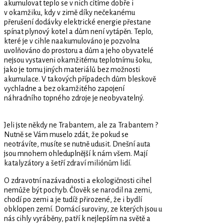
akumulovat teplo se v nich cítíme dobře i
v okamžiku, kdy v zimě díky nečekanému
přerušení dodávky elektrické energie přestane
spínat plynový kotel a dům není vytápěn. Teplo,
které je v cihle naakumulováno je pozvolna
uvolňováno do prostoru a dům a jeho obyvatelé
nejsou vystaveni okamžitému teplotnímu šoku,
jako je tomu jiných materiálů bez možnosti
akumulace. V takových případech dům bleskově
vychladne a bez okamžitého zapojení
náhradního topného zdroje je neobyvatelný.
Jeli jste někdy ne Trabantem, ale za Trabantem ?
Nutně se Vám muselo zdát, že pokud se
neotrávíte, musíte se nutně udusit. Dnešní auta
jsou mnohem ohleduplnější k nám všem. Mají
katalyzátory a šetří zdraví miliónům lidí.
O zdravotní nazávadnosti a ekologičnosti cihel
nemůže být pochyb. Člověk se narodil na zemi,
chodí po zemi a je tudíž přirozené, že i bydlí
obklopen zemí. Domácí suroviny, ze kterých jsou u
nás cihly vyráběny, patří k nejlepším na světě a