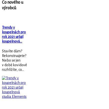
Co nového u
výrobců
Trendy v
koupelnách pro
rok 2021 určují
koupelnová…
Stavíte dům?
Rekonstruujete?
Nebo se jen
v době kovidové
rozhlížíte, co...