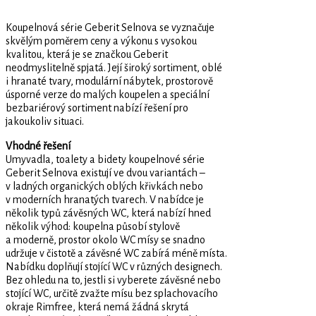
Koupelnová série Geberit Selnova se vyznačuje
skvělým poměrem ceny a výkonu s vysokou
kvalitou, která je se značkou Geberit
neodmyslitelně spjatá. Její široký sortiment, oblé
i hranaté tvary, modulární nábytek, prostorově
úsporné verze do malých koupelen a speciální
bezbariérový sortiment nabízí řešení pro
jakoukoliv situaci.
Vhodné řešení
Umyvadla, toalety a bidety koupelnové série
Geberit Selnova existují ve dvou variantách –
v ladných organických oblých křivkách nebo
v moderních hranatých tvarech. V nabídce je
několik typů závěsných WC, která nabízí hned
několik výhod: koupelna působí stylově
a moderně, prostor okolo WC mísy se snadno
udržuje v čistotě a závěsné WC zabírá méně místa.
Nabídku doplňují stojící WC v různých designech.
Bez ohledu na to, jestli si vyberete závěsné nebo
stojící WC, určitě zvažte mísu bez splachovacího
okraje ­Rimfree, která nemá žádná skrytá