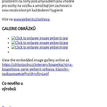
prostorem na nohy pod umyvadlem jsou vhodné
pro osoby na vozíku a umožňují jim zachovat si
svou nezávislost při každodenní hygieně.
Více na
www.geberit.cz/selnova
.
GALERIE OBRÁZKŮ
View the embedded image gallery online at:
https://cihlostavby.cz/interiery/koupelna/1074-
koupelnova-serie-geberit-selnova-klasicky-
nadcasova#sigProId37cf03240f
Co nového u
výrobců