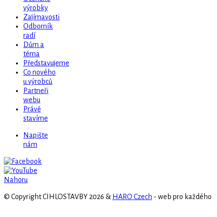
výrobky
Zajímavosti
Odborník
radí
Dům a
téma
Představujeme
Co nového
u výrobců
Partneři
webu
Právě
stavíme
Napište
nám
Nahoru
© Copyright CIHLOSTAVBY 2026 &
HARO Czech
- web pro každého