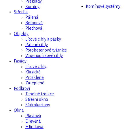
Překlady
Komínové systémy
Komíny
Střecha
Pálená
Betonová
Plechová
Objekty
Lícové cihly a pásky
Pálené cihly
Pórobetonové tvárnice
Vápenopískové cihly
Fasády
Lícové cihly
Klasické
Prosklené
Zateplené
Podkroví
Tepelné izolace
Střešní okna
Sádrokartony
Okna
Plastová
Dřevěná
Hliníková