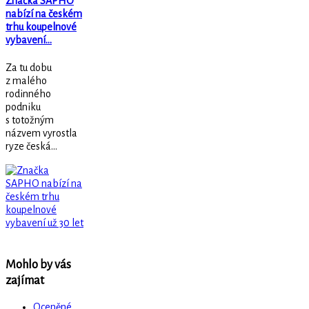
Značka SAPHO
nabízí na českém
trhu koupelnové
vybavení…
Za tu dobu
z malého
rodinného
podniku
s totožným
názvem vyrostla
ryze česká...
Mohlo by vás
zajímat
Oceněné