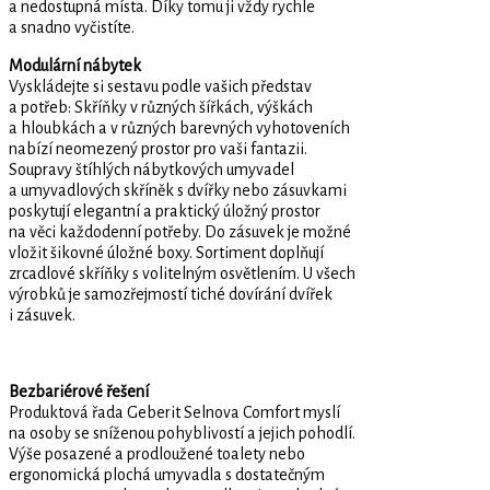
a nedostupná místa. Díky tomu ji vždy rychle
a snadno vyčistíte.
Modulární nábytek
Vyskládejte si sestavu podle vašich představ
a potřeb: Skříňky v různých šířkách, výškách
a hloubkách a v různých barevných vyhotoveních
nabízí neome­zený prostor pro vaši fantazii.
Soupravy štíhlých nábytkových umyvadel
a umyvadlových skříněk s dvířky nebo zásuvkami
poskytují elegantní a praktický úložný prostor
na věci každodenní potřeby. Do zásuvek je možné
vložit šikovné úložné boxy. Sortiment doplňují
zrcadlové skříňky s volitelným osvětlením. U všech
výrobků je samozřejmostí tiché dovírání dvířek
i zásuvek.
Bezbariérové řešení
Produktová řada Geberit ­Selnova Comfort myslí
na osoby se sníženou pohyblivostí a jejich pohodlí.
Výše posazené a prodloužené toalety nebo
ergonomická plochá umyvadla s dostatečným