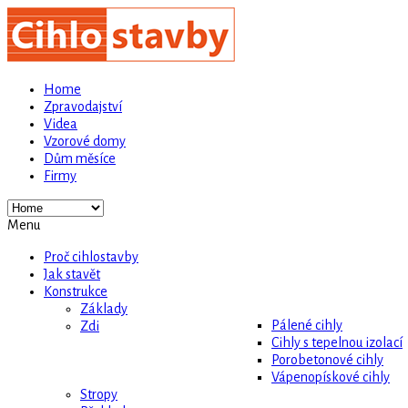
Home
Zpravodajství
Videa
Vzorové domy
Dům měsíce
Firmy
Menu
Proč cihlostavby
Jak stavět
Konstrukce
Základy
Pálené cihly
Zdi
Cihly s tepelnou izolací
Porobetonové cihly
Vápenopískové cihly
Stropy