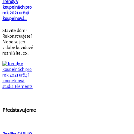
Trendy v
koupelnách pro
rok 2021 určují
koupelnová…
Stavíte dům?
Rekonstruujete?
Nebo se jen
v době kovidové
rozhlížíte, co...
Představujeme