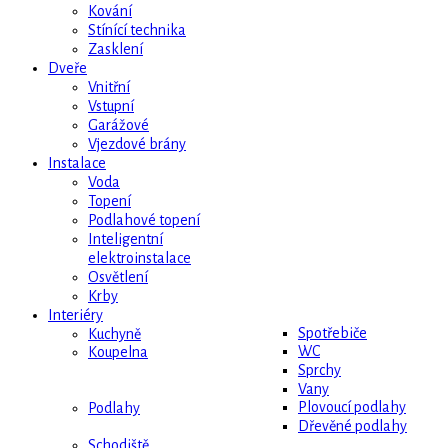
Kování
Stínící technika
Zasklení
Dveře
Vnitřní
Vstupní
Garážové
Vjezdové brány
Instalace
Voda
Topení
Podlahové topení
Inteligentní
elektroinstalace
Osvětlení
Krby
Interiéry
Spotřebiče
Kuchyně
WC
Koupelna
Sprchy
Vany
Plovoucí podlahy
Podlahy
Dřevěné podlahy
Schodiště