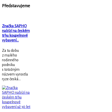
Představujeme
Značka SAPHO
nabízí na českém
trhu koupelnové
vybavení…
Za tu dobu
z malého
rodinného
podniku
s totožným
názvem vyrostla
ryze česká...