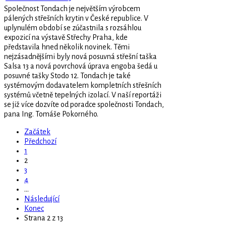
Společnost Tondach je největším výrobcem
pálených střešních krytin v České republice. V
uplynulém období se zúčastnila s rozsáhlou
expozicí na výstavě Střechy Praha, kde
představila hned několik novinek. Těmi
nejzásadnějšími byly nová posuvná střešní taška
Salsa 13 a nová povrchová úprava engoba šedá u
posuvné tašky Stodo 12. Tondach je také
systémovým dodavatelem kompletních střešních
systémů včetně tepelných izolací. V naší reportáži
se již více dozvíte od poradce společnosti Tondach,
pana Ing. Tomáše Pokorného.
Začátek
Předchozí
1
2
3
4
…
Následující
Konec
Strana 2 z 13