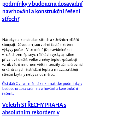
podmínky v budoucnu dosavadní
navrhování a konstrukční řešení
střech?
Nároky na konstrukce střech a střešních plášťů
stoupají. Důvodem jsou velmi časté extrémní
výkyvy počasí. Více méně již pravidelně se i
v našich zeměpisných šířkách vyskytují silné
přívalové deště, velké změny teplot způsobují
vznik větrů mnohem větší intenzity až na úrovních
orkánů a rychlé střídání tepla a mrazu zatěžují
střešní krytiny nebývalou měrou.
Číst dál: Ovlivní měnící se klimatické podmínky v
budoucnu dosavadní navrhování a konstrukční
řešení...
Veletrh STŘECHY PRAHA s
absolutním rekordem v