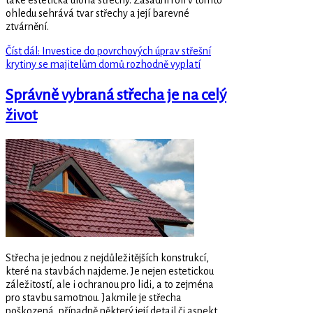
ohledu sehrává tvar střechy a její barevné
ztvárnění.
Číst dál: Investice do povrchových úprav střešní
krytiny se majitelům domů rozhodně vyplatí
Správně vybraná střecha je na celý
život
Střecha je jednou z nejdůležitějších konstrukcí,
které na stavbách najdeme. Je nejen estetickou
záležitostí, ale i ochranou pro lidi, a to zejména
pro stavbu samotnou. Jakmile je střecha
poškozená, případně některý její detail či aspekt