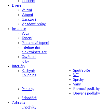
Zasklení
Dveře
Vnitřní
Vstupní
Garážové
Vjezdové brány
Instalace
Voda
Topení
Podlahové topení
Inteligentní
elektroinstalace
Osvětlení
Krby
Interiéry
Spotřebiče
Kuchyně
WC
Koupelna
Sprchy
Vany
Plovoucí podlahy
Podlahy
Dřevěné podlahy
Schodiště
Zahrada
Chodníky