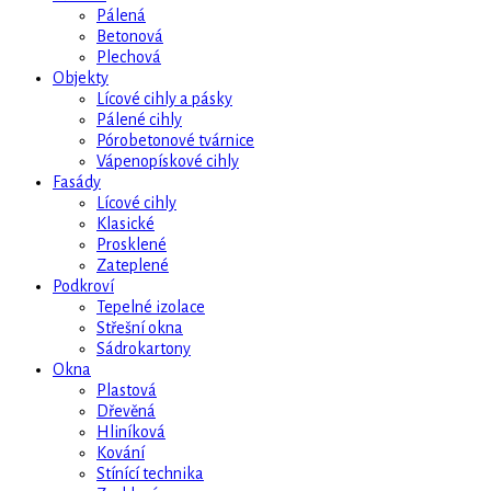
Pálená
Betonová
Plechová
Objekty
Lícové cihly a pásky
Pálené cihly
Pórobetonové tvárnice
Vápenopískové cihly
Fasády
Lícové cihly
Klasické
Prosklené
Zateplené
Podkroví
Tepelné izolace
Střešní okna
Sádrokartony
Okna
Plastová
Dřevěná
Hliníková
Kování
Stínící technika