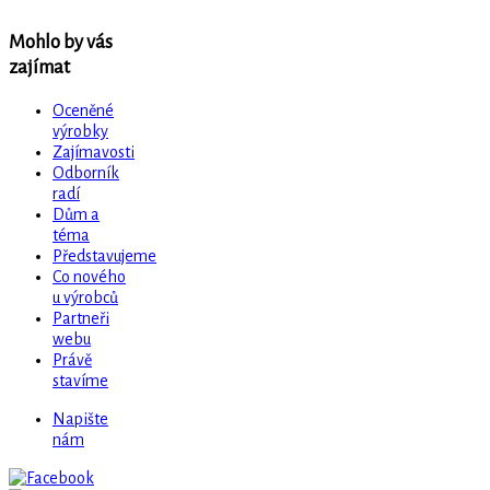
Mohlo by vás
zajímat
Oceněné
výrobky
Zajímavosti
Odborník
radí
Dům a
téma
Představujeme
Co nového
u výrobců
Partneři
webu
Právě
stavíme
Napište
nám