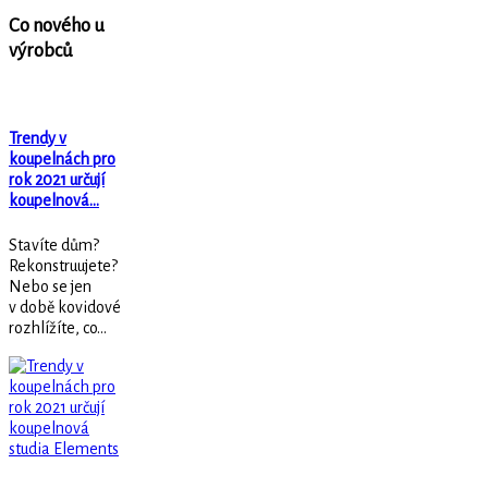
Co nového u
výrobců
Trendy v
koupelnách pro
rok 2021 určují
koupelnová…
Stavíte dům?
Rekonstruujete?
Nebo se jen
v době kovidové
rozhlížíte, co...