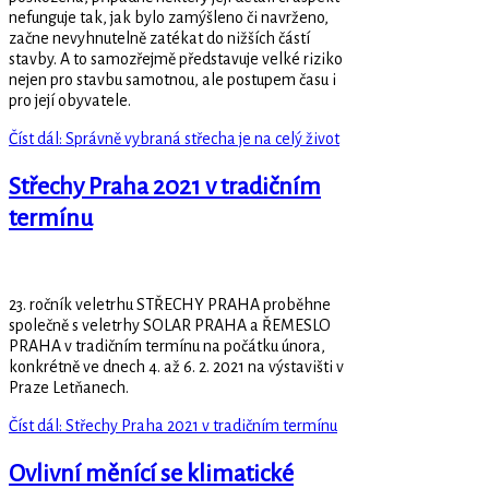
nefunguje tak, jak bylo zamýšleno či navrženo,
začne nevyhnutelně zatékat do nižších částí
stavby. A to samozřejmě představuje velké riziko
nejen pro stavbu samotnou, ale postupem času i
pro její obyvatele.
Číst dál: Správně vybraná střecha je na celý život
Střechy Praha 2021 v tradičním
termínu
23. ročník veletrhu STŘECHY PRAHA proběhne
společně s veletrhy SOLAR PRAHA a ŘEMESLO
PRAHA v tradičním termínu na počátku února,
konkrétně ve dnech 4. až 6. 2. 2021 na výstavišti v
Praze Letňanech.
Číst dál: Střechy Praha 2021 v tradičním termínu
Ovlivní měnící se klimatické