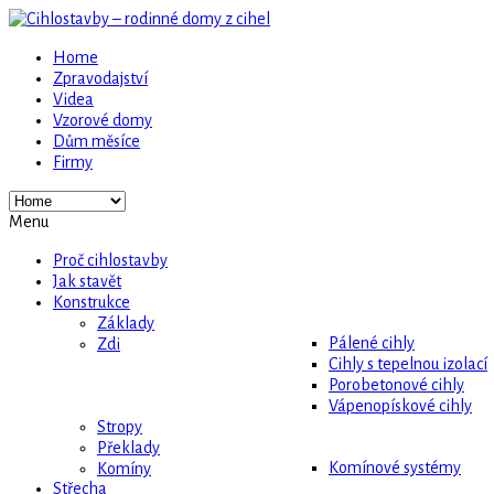
Home
Zpravodajství
Videa
Vzorové domy
Dům měsíce
Firmy
Menu
Proč cihlostavby
Jak stavět
Konstrukce
Základy
Pálené cihly
Zdi
Cihly s tepelnou izolací
Porobetonové cihly
Vápenopískové cihly
Stropy
Překlady
Komínové systémy
Komíny
Střecha