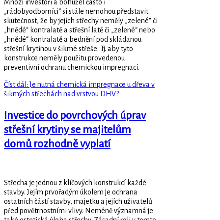
Mnozí investoři a bohužel často i
„rádobyodborníci“ si stále nemohou představit
skutečnost, že by jejich střechy neměly „zelené“ či
„hnědé“ kontralatě a střešní latě či „zelené“ nebo
„hnědé“ kontralatě a bednění pod skládanou
střešní krytinou v šikmé střeše. Tj. aby tyto
konstrukce neměly použitu provedenou
preventivní ochranu chemickou impregnací.
Číst dál: Je nutná chemická impregnace u dřeva v
šikmých střechách nad vrstvou DHV?
Investice do povrchových úprav
střešní krytiny se majitelům
domů rozhodně vyplatí
Střecha je jednou z klíčových konstrukcí každé
stavby. Jejím prvořadým úkolem je ochrana
ostatních částí stavby, majetku a jejích uživatelů
před povětrnostními vlivy. Neméně významná je
také estetická úloha střechy. Zásadní roli v tomto